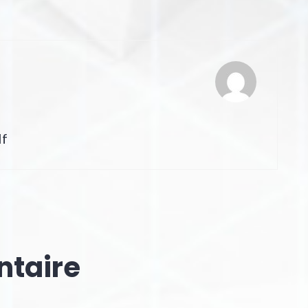
lf
ntaire