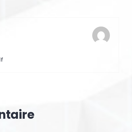
lf
ntaire