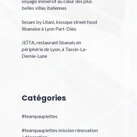
voyage immersif au cœur des plus
belles villas italiennes
Sesam by Litani, kiosque street food
libanaise à Lyon Part-Dieu
JEÏTA, restaurant libanais en
périphérie de Lyon, à Tassin-La-
Demie-Lune
Catégories
#teampaupiettes
#teampaupiettes mission rénovation
/ décoration