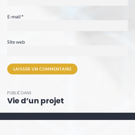
E-mail
*
Site web
Navigation
PUBLIÉ DANS
de
Vie d’un projet
l’article