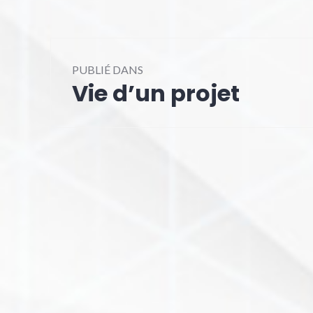
Navigation
PUBLIÉ DANS
de
Vie d’un projet
l’article