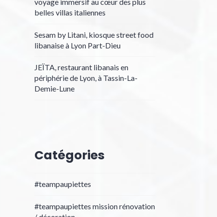
voyage immersif au cœur des plus
belles villas italiennes
Sesam by Litani, kiosque street food
libanaise à Lyon Part-Dieu
JEÏTA, restaurant libanais en
périphérie de Lyon, à Tassin-La-
Demie-Lune
Catégories
#teampaupiettes
#teampaupiettes mission rénovation
/ décoration