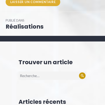
Navigation
PUBLIÉ DANS
de
Réalisations
l’article
Trouver un article
Recherche
Rechercher
pour :
Articles récents