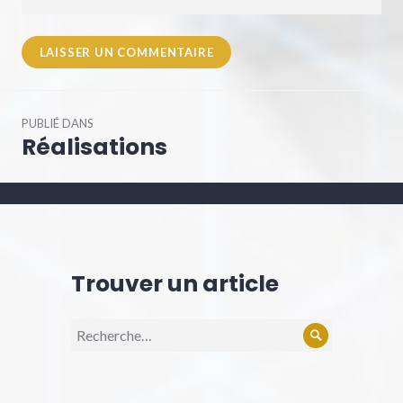
Navigation
PUBLIÉ DANS
de
Réalisations
l’article
Trouver un article
Recherche
Rechercher
pour :