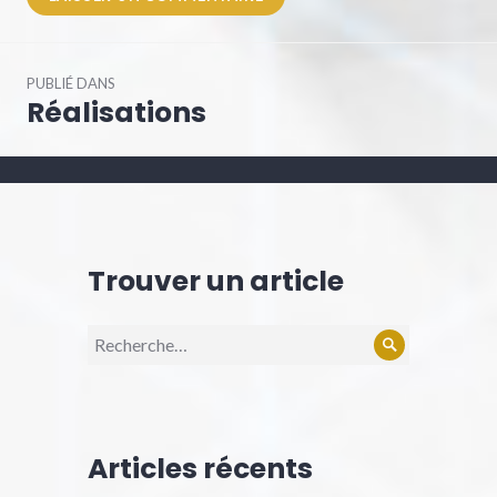
Navigation
PUBLIÉ DANS
de
Réalisations
l’article
Trouver un article
Recherche
Rechercher
pour :
Articles récents