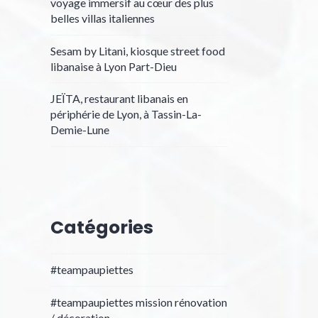
voyage immersif au cœur des plus
belles villas italiennes
Sesam by Litani, kiosque street food
libanaise à Lyon Part-Dieu
JEÏTA, restaurant libanais en
périphérie de Lyon, à Tassin-La-
Demie-Lune
Catégories
#teampaupiettes
#teampaupiettes mission rénovation
/ décoration