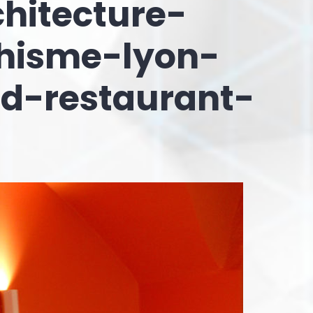
hitecture-
phisme-lyon-
od-restaurant-