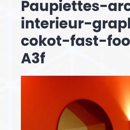
Paupiettes-arc
interieur-gra
cokot-fast-fo
A3f