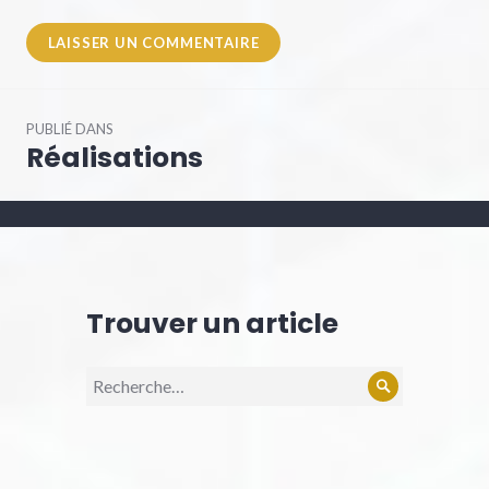
Navigation
PUBLIÉ DANS
de
Réalisations
l’article
Trouver un article
Recherche
Rechercher
pour :