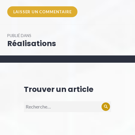
Navigation
PUBLIÉ DANS
de
Réalisations
l’article
Trouver un article
Recherche
Rechercher
pour :