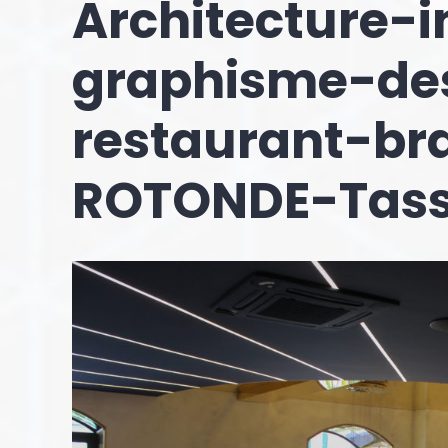
Architecture-i
graphisme-des
restaurant-br
ROTONDE-Tass