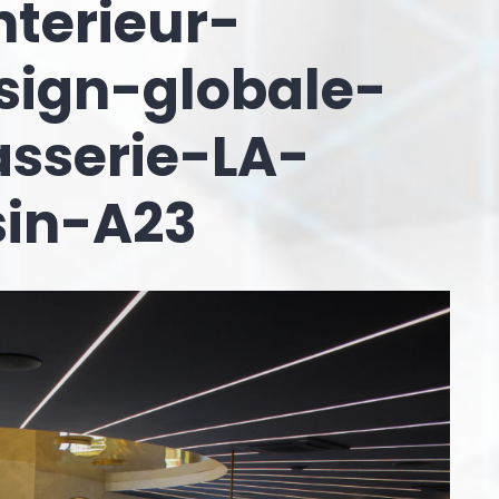
nterieur-
ign-globale-
asserie-LA-
in-A23