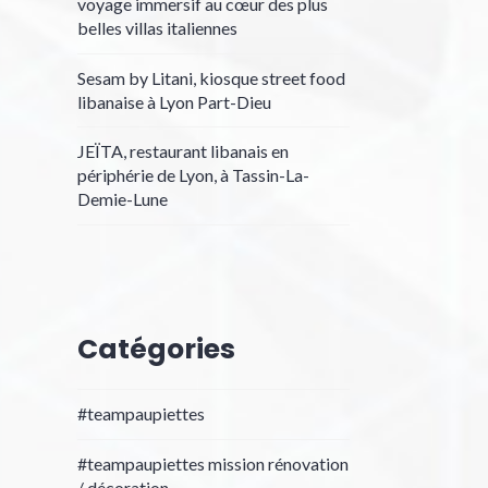
voyage immersif au cœur des plus
belles villas italiennes
Sesam by Litani, kiosque street food
libanaise à Lyon Part-Dieu
JEÏTA, restaurant libanais en
périphérie de Lyon, à Tassin-La-
Demie-Lune
Catégories
#teampaupiettes
#teampaupiettes mission rénovation
/ décoration