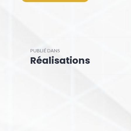
Navigation
PUBLIÉ DANS
de
Réalisations
l’article