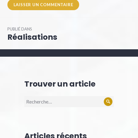
Navigation
PUBLIÉ DANS
de
Réalisations
l’article
Trouver un article
Recherche
Rechercher
pour :
Articles récents