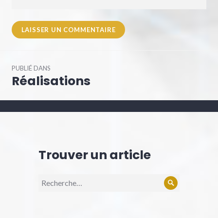
Navigation
PUBLIÉ DANS
de
Réalisations
l’article
Trouver un article
Recherche
Rechercher
pour :