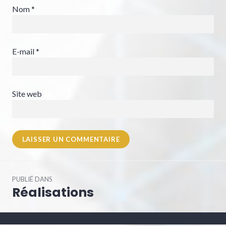
Nom
*
E-mail
*
Site web
Navigation
PUBLIÉ DANS
de
Réalisations
l’article