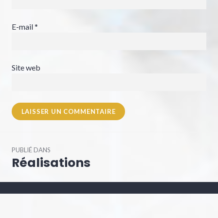
E-mail
*
Site web
Navigation
PUBLIÉ DANS
de
Réalisations
l’article