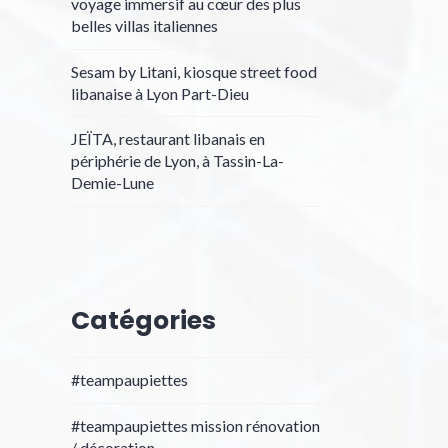
voyage immersif au cœur des plus
belles villas italiennes
Sesam by Litani, kiosque street food
libanaise à Lyon Part-Dieu
JEÏTA, restaurant libanais en
périphérie de Lyon, à Tassin-La-
Demie-Lune
Catégories
#teampaupiettes
#teampaupiettes mission rénovation
/ décoration