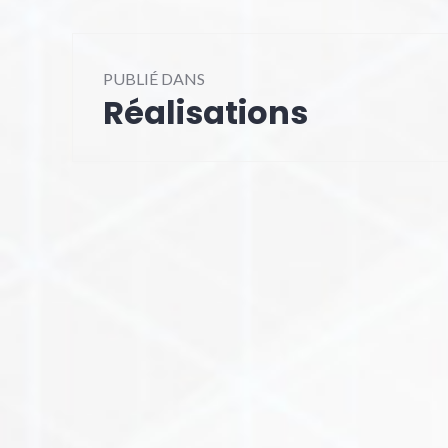
Navigation
PUBLIÉ DANS
de
Réalisations
l’article