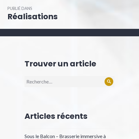
Navigation
PUBLIÉ DANS
de
Réalisations
l’article
Trouver un article
Recherche
Rechercher
pour :
Articles récents
Sous le Balcon – Brasserie immersive à