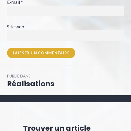
E-mail
*
Site web
Navigation
PUBLIÉ DANS
de
Réalisations
l’article
Trouver un article