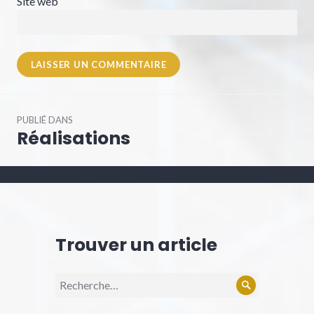
Site web
Navigation
PUBLIÉ DANS
de
Réalisations
l’article
Trouver un article
Recherche
Rechercher
pour :