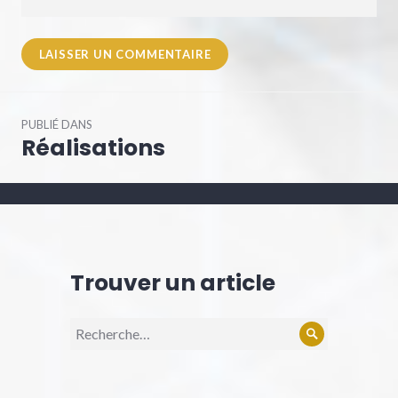
Navigation
PUBLIÉ DANS
de
Réalisations
l’article
Trouver un article
Recherche
Rechercher
pour :