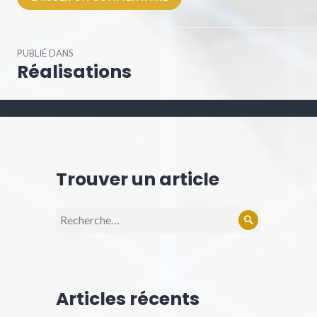
Navigation
PUBLIÉ DANS
de
Réalisations
l’article
Trouver un article
Recherche
Rechercher
pour :
Articles récents