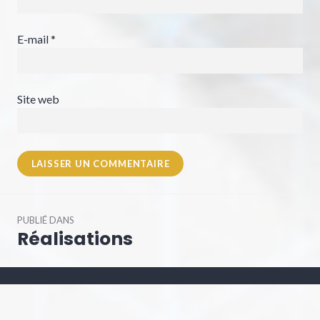
E-mail
*
Site web
Navigation
PUBLIÉ DANS
de
Réalisations
l’article