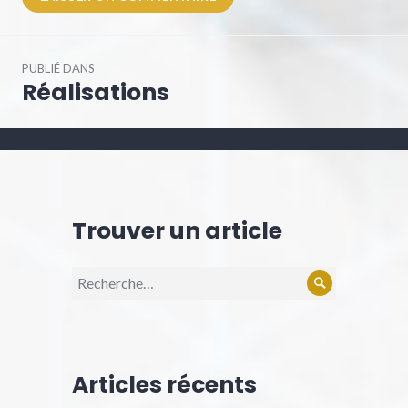
Navigation
PUBLIÉ DANS
de
Réalisations
l’article
Trouver un article
Recherche
Rechercher
pour :
Articles récents