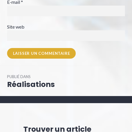
E-mail
*
Site web
Navigation
PUBLIÉ DANS
de
Réalisations
l’article
Trouver un article