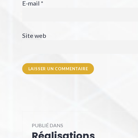
E-mail
*
Site web
Navigation
PUBLIÉ DANS
de
Réalisations