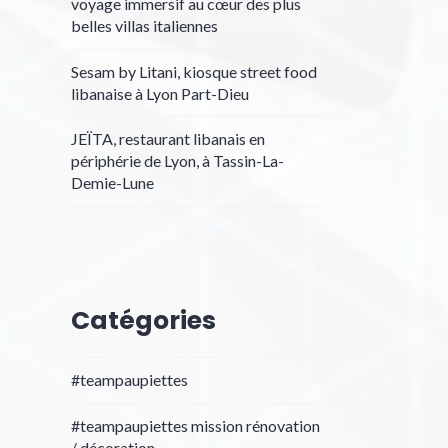
voyage immersif au cœur des plus
belles villas italiennes
Sesam by Litani, kiosque street food
libanaise à Lyon Part-Dieu
JEÏTA, restaurant libanais en
périphérie de Lyon, à Tassin-La-
Demie-Lune
Catégories
#teampaupiettes
#teampaupiettes mission rénovation
/ décoration