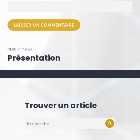
Navigation
PUBLIÉ DANS
de
Présentation
l’article
Trouver un article
Recherche
Rechercher
pour :