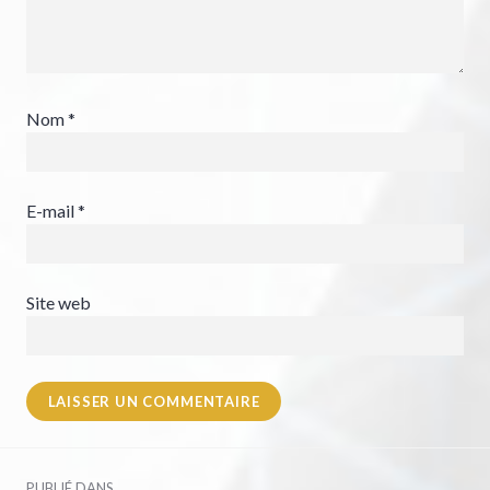
Nom
*
E-mail
*
Site web
Navigation
PUBLIÉ DANS