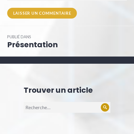
Navigation
PUBLIÉ DANS
de
Présentation
l’article
Trouver un article
Recherche
Rechercher
pour :