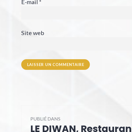
E-mail
*
Site web
Navigation
PUBLIÉ DANS
de
LE DIWAN, Restaurant