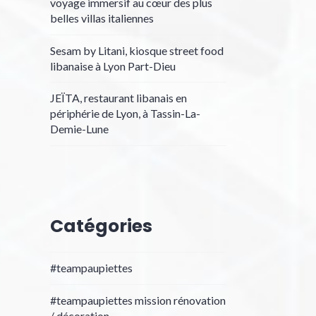
voyage immersif au cœur des plus
belles villas italiennes
Sesam by Litani, kiosque street food
libanaise à Lyon Part-Dieu
JEÏTA, restaurant libanais en
périphérie de Lyon, à Tassin-La-
Demie-Lune
Catégories
#teampaupiettes
#teampaupiettes mission rénovation
/ décoration