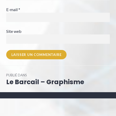
E-mail
*
Site web
Navigation
PUBLIÉ DANS
de
Le Barcail – Graphisme
l’article