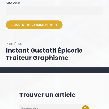
Site web
Navigation
PUBLIÉ DANS
de
Instant Gustatif Épicerie
l’article
Traiteur Graphisme
Trouver un article
Recherche