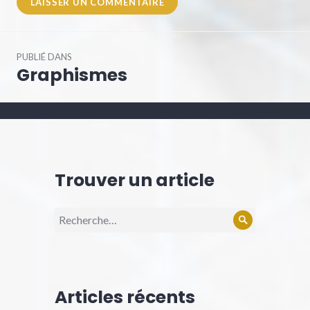
Navigation
PUBLIÉ DANS
de
Graphismes
l’article
Trouver un article
Recherche
Rechercher
pour :
Articles récents