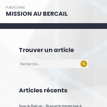
Navigation
PUBLIÉ DANS
de
MISSION AU BERCAIL
l’article
Trouver un article
Recherche
Rechercher
pour :
Articles récents
Sous le Balcon – Brasserie immersive à