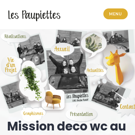
Accéder
au
MENU
contenu
principal
Pauline Rudolf
Mission deco wc au