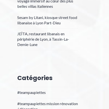
voyage immersif au cœur des plus
belles villas italiennes
Sesam by Litani, kiosque street food
libanaise à Lyon Part-Dieu
JEÏTA, restaurant libanais en
périphérie de Lyon, à Tassin-La-
Demie-Lune
Catégories
#teampaupiettes
#teampaupiettes mission rénovation
/ décoration