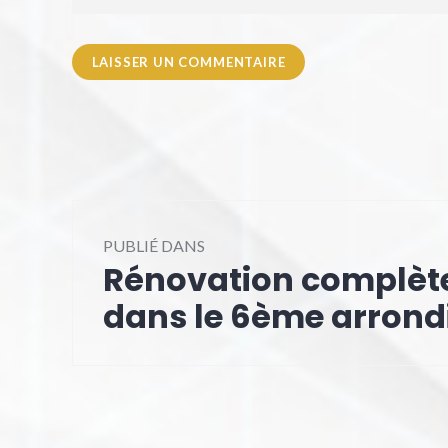
Navigation
PUBLIÉ DANS
de
Rénovation complèt
l’article
dans le 6ème arrond