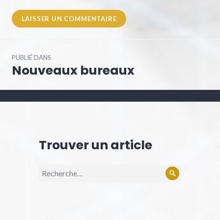
Navigation
PUBLIÉ DANS
de
Nouveaux bureaux
l’article
Trouver un article
Recherche
Rechercher
pour :