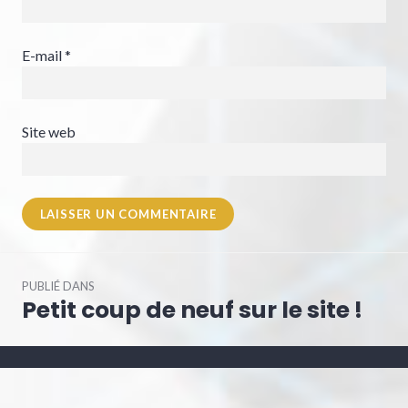
E-mail
*
Site web
Navigation
PUBLIÉ DANS
de
Petit coup de neuf sur le site !
l’article