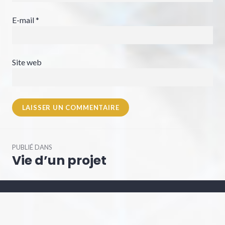
E-mail
*
Site web
Navigation
PUBLIÉ DANS
de
Vie d’un projet
l’article