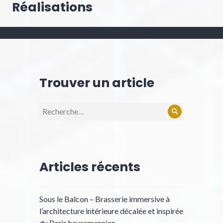
de
Réalisations
l’article
Trouver un article
Recherche
Rechercher
pour :
Articles récents
Sous le Balcon – Brasserie immersive à
l’architecture intérieure décalée et inspirée
du Paris haussmannien