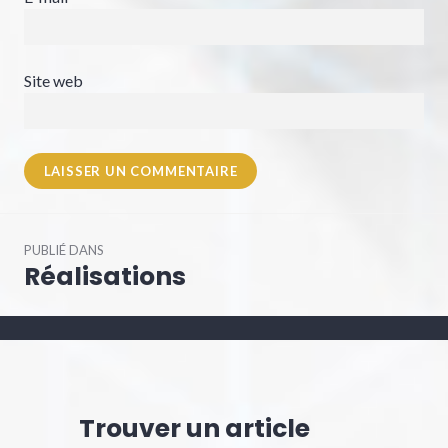
Site web
Navigation
PUBLIÉ DANS
de
Réalisations
l’article
Trouver un article