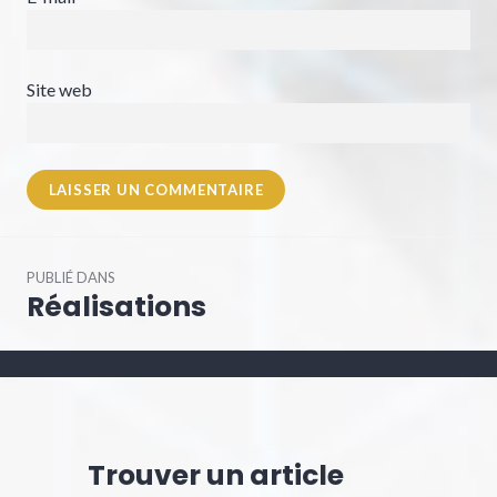
Site web
Navigation
PUBLIÉ DANS
de
Réalisations
l’article
Trouver un article