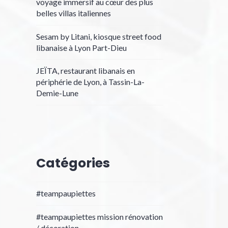
voyage immersif au cœur des plus
belles villas italiennes
Sesam by Litani, kiosque street food
libanaise à Lyon Part-Dieu
JEÏTA, restaurant libanais en
périphérie de Lyon, à Tassin-La-
Demie-Lune
Catégories
#teampaupiettes
#teampaupiettes mission rénovation
/ décoration