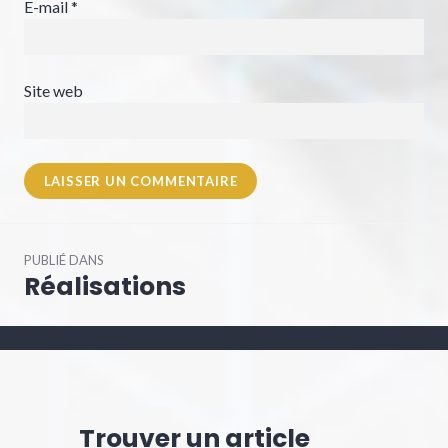
E-mail
*
Site web
Navigation
PUBLIÉ DANS
de
Réalisations
l’article
Trouver un article