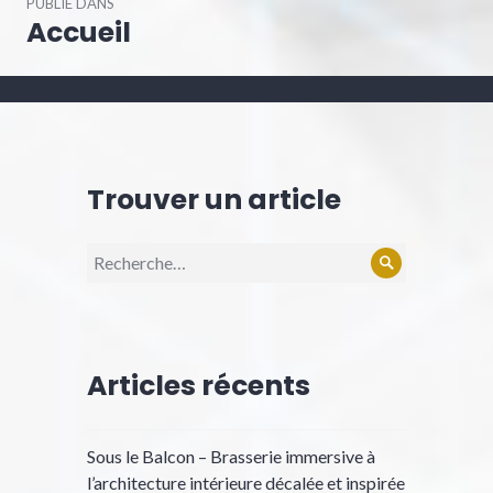
PUBLIÉ DANS
de
Accueil
l’article
Trouver un article
Recherche
Rechercher
pour :
Articles récents
Sous le Balcon – Brasserie immersive à
l’architecture intérieure décalée et inspirée