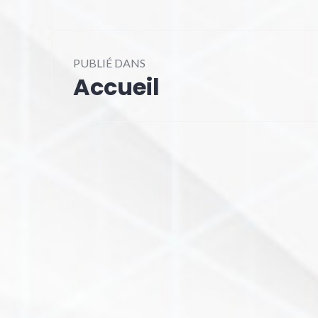
Navigation
PUBLIÉ DANS
de
Accueil
l’article