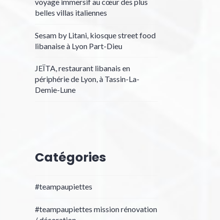
voyage immersif au cœur des plus
belles villas italiennes
Sesam by Litani, kiosque street food
libanaise à Lyon Part-Dieu
JEÏTA, restaurant libanais en
périphérie de Lyon, à Tassin-La-
Demie-Lune
Catégories
#teampaupiettes
#teampaupiettes mission rénovation
/ décoration