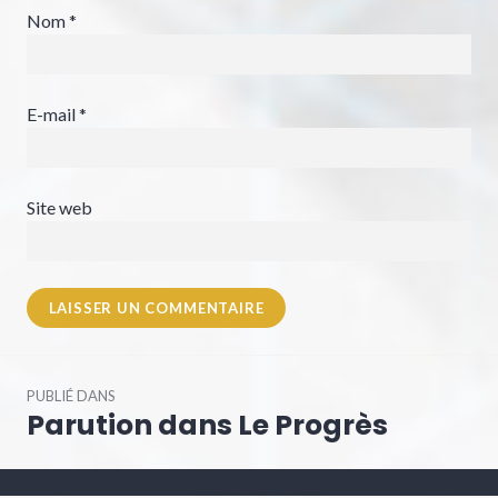
Nom
*
E-mail
*
Site web
Navigation
PUBLIÉ DANS
de
Parution dans Le Progrès
l’article