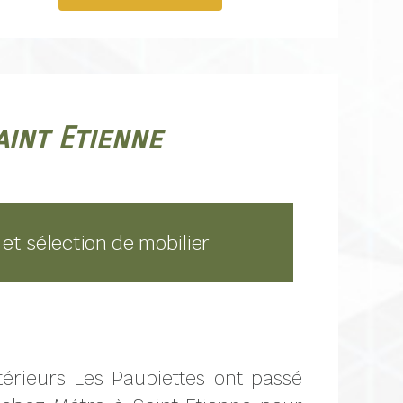
int Etienne
 et sélection de mobilier
térieurs Les Paupiettes ont passé