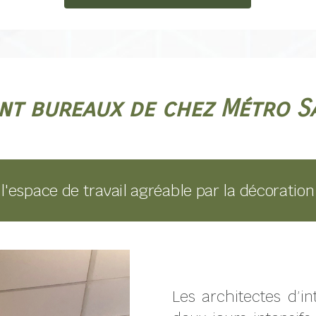
t bureaux de chez Métro Sa
 l'espace de travail agréable par la décoration
Les architectes d’in