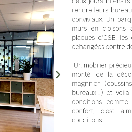
deux jours intensif
rendre leurs bureaux
conviviaux. Un parqu
murs en cloisons a
plaques d’OSB, les 
échangées contre des
Un mobilier précieu
monté, de la déco
magnifier (coussin
bureaux…) et voilà
conditions comme à
confort, c’est a
conditions.